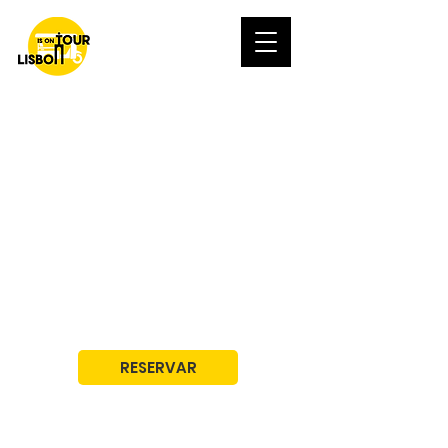
Discover the Real
Lisbon
Private Experiences with Local
Storytellers
100% ELECTRIC, 100% FUN
RESERVAR