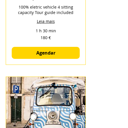
100% eletric vehicle 4 sitting
capacity Tour guide included
Leia mais
1 h 30 min
180
180 €
euros
Agendar